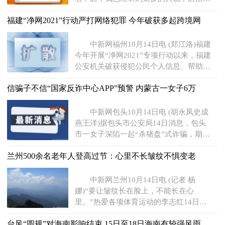
感冒效果慢，没作用，每
福建“净网2021”行动严打网络犯罪 今年破获多起跨境网
中新网福州10月14日电 (郑江洛)福建
今年开展“净网2021”专项行动以来，福建
公安机关破获侵犯公民个人信息、帮助信
息网络犯罪活动、非
信骗子不信“国家反诈中心APP”预警 内蒙古一女子6万
中新网包头10月14日电 (胡永凤史成
燕王洋)据包头市公安局14日消息，包头
市一女子深陷一起“杀猪盘”式诈骗，期
间“国家反诈中心APP”(
兰州500余名老年人登高过节：心里不长皱纹不惧变老
中新网兰州10月14日电 (记者 杨
娜)“要让皱纹长在脸上，不能长在心
里。”热爱各项体育运动的李志红14日和
同伴们早早来到兰州市罗九公
台风“圆规”对海南影响结束 15日至18日海南有较强风雨