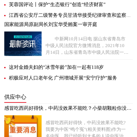
芙蓉国评论丨保护“生态银行”创造“经济财富”
江西省公安厅二级警务专员甘清华接受纪律审查和监察调查
国家能源局原副局长刘宝华受贿案一审开庭
中新网10月14日电 据山东省青岛市
中级人民法院官方微博消息，2021年10
月14日，山东省青岛市中级人民法院一审
公开开庭审理了国家能源局
这对金婚夫妇的“冰雪年龄”加在一起有118岁
积极应对人口老年化 广州增城开展“安宁疗护”服务
供应中心
感冒吃西药好得快，中药没效果不能吃？小柴胡颗粒你没用过？
感冒吃西药好得快，中药没效果不能吃?
我要为中医"鸣个冤"(相关资料图)作为一
名中医，我已经听到太多的人说中医治疗