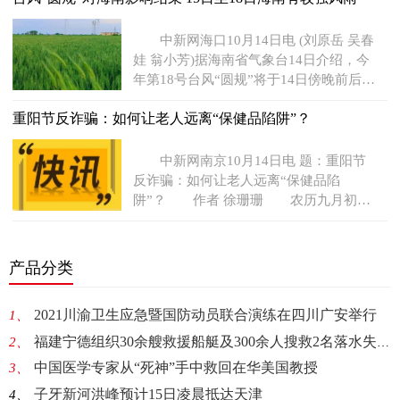
中新网海口10月14日电 (刘原岳 吴春
娃 翁小芳)据海南省气象台14日介绍，今
年第18号台风“圆规”将于14日傍晚前后在
越南北部沿海再次
重阳节反诈骗：如何让老人远离“保健品陷阱”？
中新网南京10月14日电 题：重阳节
反诈骗：如何让老人远离“保健品陷
阱”？ 作者 徐珊珊 农历九月初九
是中国的传统节日重阳节。
产品分类
2021川渝卫生应急暨国防动员联合演练在四川广安举行
1、
福建宁德组织30余艘救援船艇及300余人搜救2名落水失踪学生
2、
中国医学专家从“死神”手中救回在华美国教授
3、
子牙新河洪峰预计15日凌晨抵达天津
4、