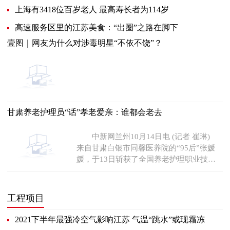
上海有3418位百岁老人 最高寿长者为114岁
高速服务区里的江苏美食：“出圈”之路在脚下
壹图｜网友为什么对涉毒明星“不依不饶”？
甘肃养老护理员“话”孝老爱亲：谁都会老去
中新网兰州10月14日电 (记者 崔琳)
来自甘肃白银市同馨医养院的“95后”张媛
媛，于13日斩获了全国养老护理职业技能
大赛甘肃赛区的一等
工程项目
2021下半年最强冷空气影响江苏 气温“跳水”或现霜冻