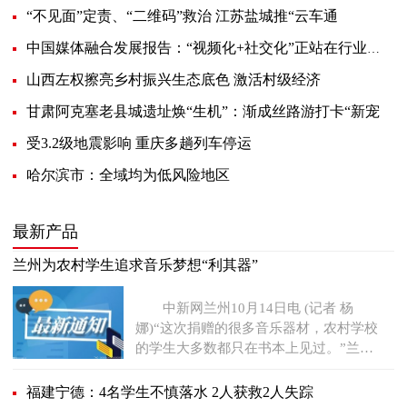
“不见面”定责、“二维码”救治 江苏盐城推“云车通
中国媒体融合发展报告：“视频化+社交化”正站在行业风口
山西左权擦亮乡村振兴生态底色 激活村级经济
甘肃阿克塞老县城遗址焕“生机”：渐成丝路游打卡“新宠
受3.2级地震影响 重庆多趟列车停运
哈尔滨市：全域均为低风险地区
最新产品
兰州为农村学生追求音乐梦想“利其器”
中新网兰州10月14日电 (记者 杨
娜)“这次捐赠的很多音乐器材，农村学校
的学生大多数都只在书本上见过。”兰州
市七里河区王家堡小学德
福建宁德：4名学生不慎落水 2人获救2人失踪