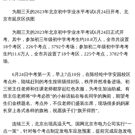
为期三天的2023年北京初中学业水平考试6月24日开考。北
京市延庆区供图
为期三天的2023年北京初中学业水平考试6月24日正式开
考。其中，参加初三年级初中学考考生约10.8万人，全市共设置
18个考区，226个考点，3792个考场；参加初二年级初中学考考
生约11.6万人，全市共设置了18个考区，225个考点，3782个考
场。
6月24日中考第一天，早上7点10分，在陈经纶中学安园校区
考点外，陆续赶到的考生按班级排好队，秩序井然准备进场。初
三班主任老师和任课老师都穿起红色衣服，为考生加油助威。有
班主任老师将“中考必胜”的小标语贴在每名同学的胸前，期望考
生们金榜题名。考点外，不仅老师们盛装出席，现场很多妈妈家
长穿上各式各样的旗袍，祝愿孩子们“旗开得胜”。
连续三天，北京出现高温天气。国网北京市电力公司实行“一
点一策”，针对每个考点制定发电车应急预案，提前完成应急发电