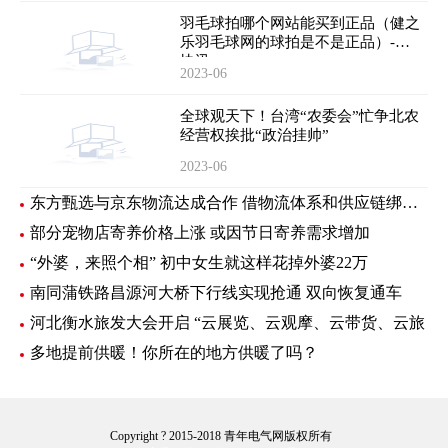
羽毛球拍哪个网站能买到正品（健之
乐羽毛球网的球拍是不是正品）-时
快讯
2023-06
全球观天下！台湾“农委会”忙争北农
经营权挨批“政治挂帅”
2023-06
东方甄选与京东物流达成合作 借物流体系和供应链绑定新样板
部分宠物店寄养价格上涨 或因节日寄养需求增加
“外婆，来照个相” 初中女生就这样花掉外婆22万
南同蒲铁路昌源河大桥下行线实现抢通 双向恢复通车
河北衡水旅发大会开启 “云展览、云观摩、云带货、云旅
多地提前供暖！你所在的地方供暖了吗？
Copyright ? 2015-2018 青年电气网版权所有