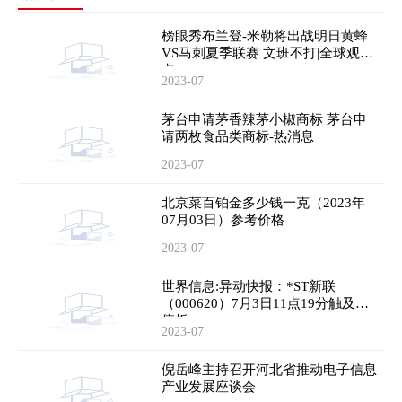
榜眼秀布兰登-米勒将出战明日黄蜂
VS马刺夏季联赛 文班不打|全球观热
点
2023-07
茅台申请茅香辣茅小椒商标 茅台申
请两枚食品类商标-热消息
2023-07
北京菜百铂金多少钱一克（2023年
07月03日）参考价格
2023-07
世界信息:异动快报：*ST新联
（000620）7月3日11点19分触及涨
停板
2023-07
倪岳峰主持召开河北省推动电子信息
产业发展座谈会