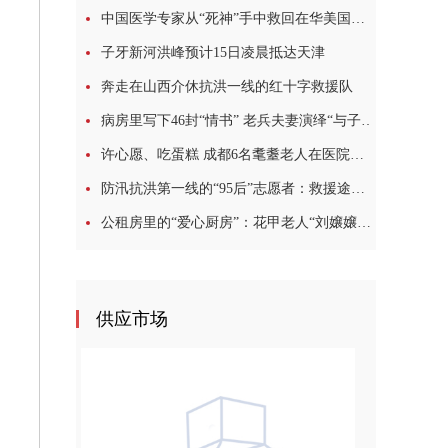
中国医学专家从“死神”手中救回在华美国教授
子牙新河洪峰预计15日凌晨抵达天津
奔走在山西介休抗洪一线的红十字救援队
病房里写下46封“情书” 老兵夫妻演绎“与子偕老”模样
许心愿、吃蛋糕 成都6名耄耋老人在医院过集体生日
防汛抗洪第一线的“95后”志愿者：救援途中，我哭了很多次
公租房里的“爱心厨房”：花甲老人“刘嬢嬢”的10年坚守
供应市场