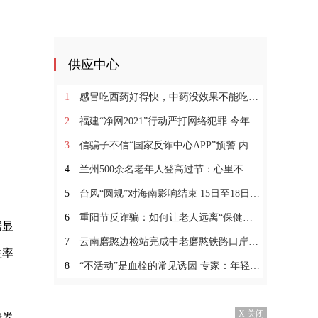
供应中心
1
感冒吃西药好得快，中药没效果不能吃？小柴胡颗粒你没用过？
2
福建“净网2021”行动严打网络犯罪 今年破获多起跨境网
3
信骗子不信“国家反诈中心APP”预警 内蒙古一女子6万
4
兰州500余名老年人登高过节：心里不长皱纹不惧变老
5
台风“圆规”对海南影响结束 15日至18日海南有较强风雨
6
重阳节反诈骗：如何让老人远离“保健品陷阱”？
据显
7
云南磨憨边检站完成中老磨憨铁路口岸临时开放勤务保障
益率
8
“不活动”是血栓的常见诱因 专家：年轻人要警惕血栓的
X 关闭
债券