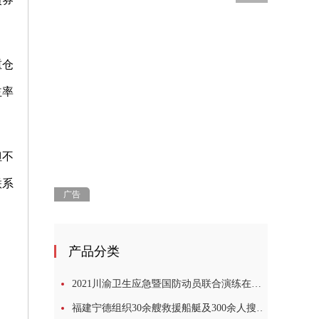
重仓
益率
但不
联系
广告
产品分类
2021川渝卫生应急暨国防动员联合演练在四川广安举行
福建宁德组织30余艘救援船艇及300余人搜救2名落水失踪学生