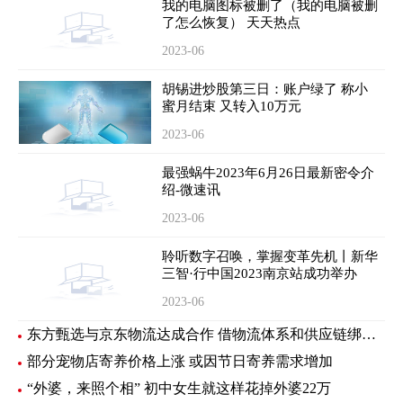
我的电脑图标被删了（我的电脑被删
了怎么恢复） 天天热点
2023-06
胡锡进炒股第三日：账户绿了 称小
蜜月结束 又转入10万元
2023-06
最强蜗牛2023年6月26日最新密令介
绍-微速讯
2023-06
聆听数字召唤，掌握变革先机丨新华
三智·行中国2023南京站成功举办
2023-06
东方甄选与京东物流达成合作 借物流体系和供应链绑定新样板
部分宠物店寄养价格上涨 或因节日寄养需求增加
“外婆，来照个相” 初中女生就这样花掉外婆22万