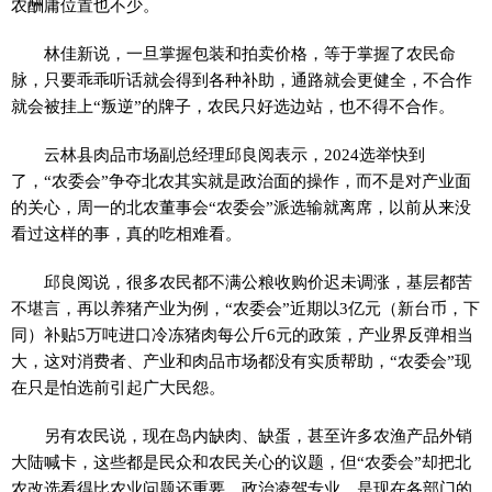
农酬庸位置也不少。
林佳新说，一旦掌握包装和拍卖价格，等于掌握了农民命
脉，只要乖乖听话就会得到各种补助，通路就会更健全，不合作
就会被挂上“叛逆”的牌子，农民只好选边站，也不得不合作。
云林县肉品市场副总经理邱良阅表示，2024选举快到
了，“农委会”争夺北农其实就是政治面的操作，而不是对产业面
的关心，周一的北农董事会“农委会”派选输就离席，以前从来没
看过这样的事，真的吃相难看。
邱良阅说，很多农民都不满公粮收购价迟未调涨，基层都苦
不堪言，再以养猪产业为例，“农委会”近期以3亿元（新台币，下
同）补贴5万吨进口冷冻猪肉每公斤6元的政策，产业界反弹相当
大，这对消费者、产业和肉品市场都没有实质帮助，“农委会”现
在只是怕选前引起广大民怨。
另有农民说，现在岛内缺肉、缺蛋，甚至许多农渔产品外销
大陆喊卡，这些都是民众和农民关心的议题，但“农委会”却把北
农改选看得比农业问题还重要，政治凌驾专业，是现在各部门的