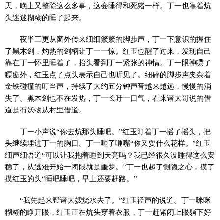
天，晚上又整除这么多事，这会睡得和死猪一样。丁一也靠着炕
头迷迷糊糊的睡了起来。
夜半三更从窗外传来细细簌簌的脚步声，丁一下意识的握住
了黑木剑，灼热的剑柄让丁一一惊。红玉也醒了过来，发现自己
靠在丁一怀里睡着了，抬头看到丁一紧张的神情。丁一眼神瞟了
瞟窗外，红玉点了点头表示自己也听见了。细碎的脚步声夹杂着
金铁碰撞的叮当声，持续了大约五分钟声音越来越远，慢慢的消
失了。黑木剑也不在发热，丁一长吁一口气，看来诸大哥说的借
道是有妖物从村里借道。
丁一小声说“你去炕那头睡吧。”红玉盯着丁一摇了摇头，把
头继续埋进丁一的胸口。丁一咂了咂嘴“你又耍什么花样。”红玉
细声细语道“可以让我抱着睡到天亮吗？我已经很久没睡得这么安
稳了，从逃难开始一闭眼就是噩梦。”丁一也起了恻隐之心，摸了
摸红玉的头“睡吧睡吧，早上还要赶路。”
“我先起来帮诸大嫂烧水去了。”红玉轻声的说道。丁一咪咪
糊糊的睁开眼，红玉正在炕头穿着衣服，丁一赶紧闭上眼躺下好