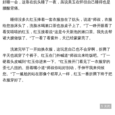
好睡一会，这靠在炕头睡了一夜，虽说美玉在怀但自己睡得也是
腰酸背痛。
睡得没多久红玉捧着一套衣服放在了炕头，说道“师叔，衣服
给您放床头了，洗脸水喝漱口茶也放桌子上了。”丁一睁开眼看了
看笑嘻嘻的红玉，红玉接着说“这是今天新泡的漱口茶。我先去帮
诸大嫂做饭了。”丁一看了看窗外，天已经蒙蒙亮了。
洗漱完毕丁一开始换衣服，这玩意自己也不会穿啊，折腾了
半天也就穿了个裤子。红玉在门外喊道“师叔出来吃饭吧。”丁一
硬着头皮喊到“红玉你进来一下。”红玉推开门看见丁一衣服穿的
歪七八扭的。捂着嘴小道“师叔你站好别动，手伸平我来伺候
您。”丁一尴尬的站在那像个稻草人一样，红玉一番折腾下终于把
衣服穿好了。
X 关闭