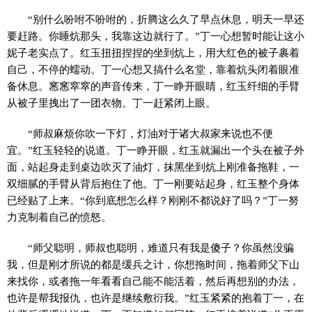
“别什么吩咐不吩咐的，折腾这么久了早点休息，明天一早还
要赶路。你睡炕那头，我靠这边就行了。”丁一心想暂时能让这小
妮子老实点了。红玉扭扭捏捏的坐到炕上，用大红色的被子裹着
自己，不停的蠕动。丁一心想又搞什么名堂，靠着炕头闭着眼准
备休息。窸窸窣窣的声音传来，丁一睁开眼睛，红玉纤细的手臂
从被子里拽出了一团衣物。丁一赶紧闭上眼。
“师叔麻烦你吹一下灯，灯油对于诸大叔家来说也不便
宜。”红玉轻轻的说道。丁一睁开眼，红玉就漏出一个头在被子外
面，站起身走到桌边吹灭了油灯，抹黑坐到炕上刚准备拖鞋，一
双细腻的手臂从背后抱住了他。丁一刚要站起身，红玉整个身体
已经贴了上来。“你到底想怎么样？刚刚不都说好了吗？”丁一努
力克制着自己的愤怒。
“师父聪明，师叔也聪明，难道只有我是傻子？你虽然没骗
我，但是刚才所说的都是缓兵之计，你想拖时间，拖着师父下山
来找你，或者拖一年看看自己能不能活着，然后再想别的办法，
也许是帮我报仇，也许是继续敷衍我。”红玉紧紧的抱着丁一，在