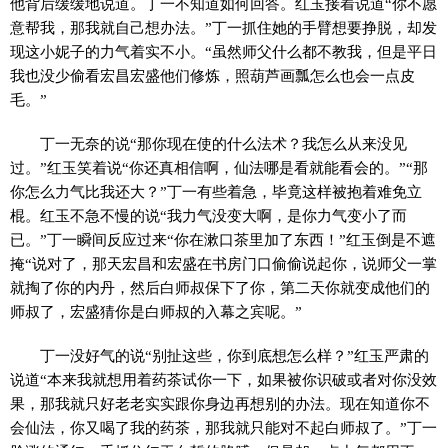
他背后缓缓地说道。丁一不知道如何回答。红玉接着说道“你不愿
意帮我，那我就自己想办法。”丁一抓住她的手臂想要挣脱，却发
现这小妮子的力气着实不小。“虽然师父什么都不教我，但是平日
我也没少偷看宏昌宏盛他们修炼，照葫芦画瓢怎么也会一点皮
毛。”
丁一无奈的说“那你现在使的什么法术？我怎么从来没见
过。”红玉笑着说“你还真相信啊，仙法哪是看就能看会的。”“那
你怎么力气比我还大？”丁一有些着急，毕竟这样被抱着难免立
棍。红玉不急不慢的说“我力气没变大啊，是你力气变小了而
已。”丁一瞬间反应过来“你在漱口茶里加了东西！”红玉倒是不遮
掩“说对了，那天宏昌和宏盛在书房门口偷偷说起你，说师父一掌
就掏了你的内丹，然后白师叔保下了你，第二天你就变成他们的
师叔了，宏盛猜你是白师叔的入幕之宾呢。”
丁一没好气的说“别扯这些，你到底想怎么样？”红玉严肃的
说道“本来我就想用着药茶试你一下，如果被你识破或者对你没效
果，那我就只好老老实实跟你身边再想别的办法。现在知道你不
会仙法，你又喝了我的药茶，那我就只能对不起白师叔了。”丁一