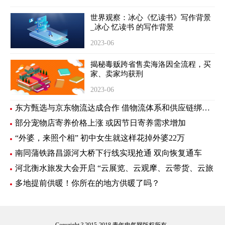
世界观察：冰心《忆读书》写作背景
_冰心 忆读书 的写作背景
2023-06
揭秘毒贩跨省售卖海洛因全流程，买
家、卖家均获刑
2023-06
东方甄选与京东物流达成合作 借物流体系和供应链绑定新样板
部分宠物店寄养价格上涨 或因节日寄养需求增加
“外婆，来照个相” 初中女生就这样花掉外婆22万
南同蒲铁路昌源河大桥下行线实现抢通 双向恢复通车
河北衡水旅发大会开启 “云展览、云观摩、云带货、云旅
多地提前供暖！你所在的地方供暖了吗？