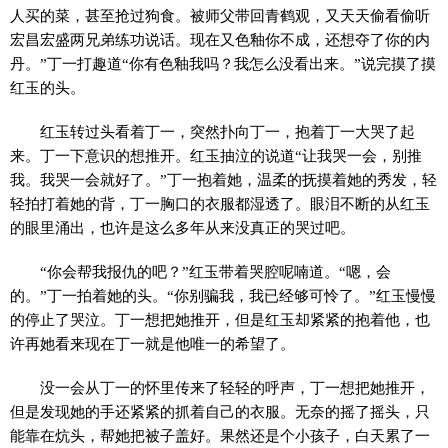
人买的菜，甚至抢过狗食。被师父带回青鹤观，又天天偷看偷听
宏昌宏盛两兄弟练功说话。现在又色釉你不成，还想夺了你的内
丹。”丁一打趣道“你有色釉我吗？我怎么没看出来。”说完摸了摸
红玉的头。
红玉转过头看着丁一，突然扑向丁一，抱着丁一大哭了起
来。丁一下意识的想推开。红玉抽泣的说道“让我哭一会，别推
我。我哭一会就好了。”丁一抱着她，温柔的抚摸着她的秀发，轻
轻拍打着她的背，丁一胸口的衣服都湿透了。眼泪不断的从红玉
的眼里涌出，也许是这么多年从来没真正的哭过吧。
“你会帮我报仇的吧？”红玉带着哭腔呢喃道。“嗯，会
的。”丁一拍着她的头。“你别骗我，我已经够可怜了。”红玉慢慢
的停止了哭泣。丁一想把她推开，但是红玉却紧紧的抱着他，也
许再她看来现在丁一就是他唯一的希望了。
没一会从丁一的怀里传来了轻轻的呼声，丁一想把她推开，
但是发现她的手还紧紧的抓着自己的衣服。无奈的摇了摇头，只
能靠在炕头，帮她把被子盖好。果然还是个小孩子，白天累了一