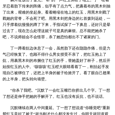
牙忍着肋下传来的阵痛，似乎有了点力气，把裹着布的黑木剑抽
了出来，艰难的坐起身。看着蜷缩在地上的红玉，用黑木剑戳了
戳她的背脊，不会死了吧。用黑木剑把身边的匕首拨到远处，一
只手撑着炕慢慢的蹲了下来，手指试探了一下鼻息，还好只是晕
过去了，现在怎么处理这妮子可是真的麻烦。总不能把她杀了
吧，不说师姐会不会怪罪，杀了她恐怕都出不了诸家的门。
丁一蹲着炕边休息了一会，虽然肋下还在隐隐作痛，但是力
气已经恢复了。也顾不得什么男女授受不亲了，把红玉抱上了
炕，用裹黑木剑的布捆住了红玉的手，替她盖好了杯子，然后开
始按红玉的人中。‘咳咳咳’红玉瞪大眼睛看着丁一，刚抬起手发
现自己被绑住了，还把上半身的被子给掀开了。看了眼自己翅果
的上半身，把头转向墙壁。
“你杀了我吧。”沉默了一会红玉嘴巴你挤出几个字。丁一想
了想还是伸手把她的手解开了。红玉也没有反抗，也不说话。
沉默继续在两人中间蔓延。丁一想了想说道“你睡觉吧”重新
帮红玉盖好了被子“就当刚才什么都没发生过，你明天就回道观