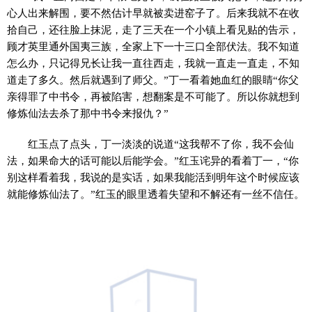
心人出来解围，要不然估计早就被卖进窑子了。后来我就不在收
拾自己，还往脸上抹泥，走了三天在一个小镇上看见贴的告示，
顾才英里通外国夷三族，全家上下一十三口全部伏法。我不知道
怎么办，只记得兄长让我一直往西走，我就一直走一直走，不知
道走了多久。然后就遇到了师父。”丁一看着她血红的眼睛“你父
亲得罪了中书令，再被陷害，想翻案是不可能了。所以你就想到
修炼仙法去杀了那中书令来报仇？”
红玉点了点头，丁一淡淡的说道“这我帮不了你，我不会仙
法，如果命大的话可能以后能学会。”红玉诧异的看着丁一，“你
别这样看着我，我说的是实话，如果我能活到明年这个时候应该
就能修炼仙法了。”红玉的眼里透着失望和不解还有一丝不信任。