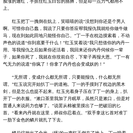
脸涨的通红，手抓住红玉白皙的胳膊，但是却一点力气都用不
上。
红玉把丁一拽倒在炕上，笑嘻嘻的说“没想到你还是个男人
啊。可惜你自己蠢，我说了只要你答应帮我报仇我就给你做牛做
马，现在到如此田地只能怪你自己。”丁一手在枕边摸索着，不动
声色的说道“你到底要干什么！”红玉笑着说“我只想借你的内丹一
用。等我报仇之后如果你还活着，我回来还你内丹伺候你一辈
子，如果你死了，我就在你坟前自尽，下辈子再报大恩。”丁一有
气无力的说道“你疯了！你拿了内丹也会变成妖的！”
“无所谓，变成什么都无所谓，只要能报仇，什么都无所
谓。”红玉说完开始扒丁一的道袍。丁一的手摸到了枕边的黑木
剑，但是怎么也提不起来。红玉光着身子压在了丁一的身上，扒
开丁一的衣服。“漱口茶里我加了月眠草，虽然只是漱口，但是对
普通人来说药力也够了。”说罢从棉被里摸出了一把破旧的匕
首。“看来内丹就在这里，师叔你忍着点。”双手拿这匕首对准丁
一肋下金色的鳞片就扎了下去。
鳞片绽放出了金光。‘砰’的一声红玉倒在了地上。丁一咬着