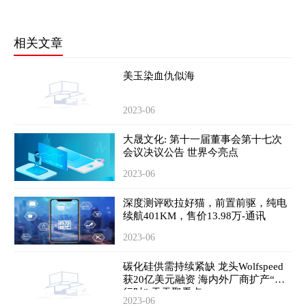
相关文章
美玉染血仇似海
2023-06
大晟文化: 第十一届董事会第十七次
会议决议公告 世界今亮点
2023-06
深度测评欧拉好猫，前置前驱，纯电
续航401KM，售价13.98万-通讯
2023-06
碳化硅供需持续紧缺 龙头Wolfspeed
获20亿美元融资 海内外厂商扩产“进
行时” 天天聚看点
2023-06