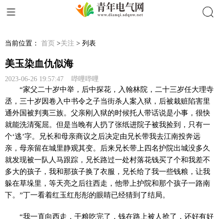
搜索
当前位置：
首页
>
关注
> 列表
美玉染血仇似海
2023-06-26 19:57:47 哔哩哔哩
“家父二十岁中举，后中探花，入翰林院，二十三岁任大理寺
丞，三十岁因卷入中书令之子当街杀人案入狱，后被栽赃陷害里
通外国被判夷三族。父亲刚入狱的时候托人带话说是小事，很快
就能洗清冤屈。但是当晚有人扔了张纸进院子被我捡到，只有一
个‘逃’字。兄长和母亲商议之后决定由兄长带我去江南投奔远
亲，母亲留在城里静观其变。后来兄长带上四名护院出城没多久
就发现被一队人马跟踪，兄长路过一处村落花钱买了个和我差不
多大的孩子，我和那孩子换了衣服，兄长给了我一些钱粮，让我
躲在草垛里，等天亮之后往西走，他带上护院和那个孩子一路南
下。”丁一看着红玉红彤彤的眼睛已经猜到了结局。
“我一直向西走，干粮吃完了，钱在路上被人抢了，还好有好