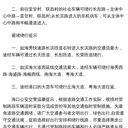
二、前往棠甘村、联昌村的社会车辆可绕行长彤路→文体中
心中路→棠甘村、联昌村;从长滨路进入的非机动车，可从文体中
心中路南半幅通道进入。
避堵绕行提示
一、如海秀快速路长滨匝道右转进入长滨路的交通流量大，
途经车辆可通过长天匝道、长彤匝道、长荣匝道绕行。
二、如滨海大道西延线交通流量大，途经车辆可绕行海秀西
路-海盛路-海榆西线、南海大道、粤海大道。
三、途经港口的大货车可绕行丘海大道、粤海大道往返。
海口公安交警温馨提示，根据道路交通工作实际，视情对管
制路段车辆适时采取分流或管控等其他交通临时管制措施。为避
免道路交通拥堵，请广大交通参与者文明出行，绿色出行,自觉遵
守交通法规，提前选择好出行安排和绕行线路，尽量选择乘坐公
共交通车辆出行，凡通过管制路段的车辆和行人必须严格遵从现