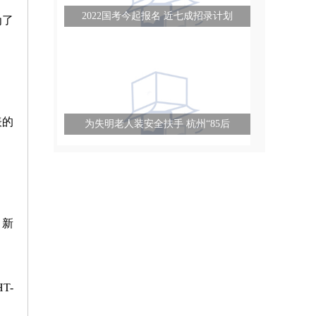
2022国考今起报名 近七成招录计划
为了
表的
为失明老人装安全扶手 杭州“85后
，新
T-