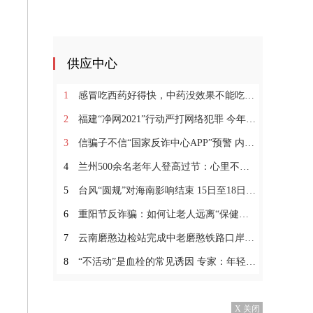
供应中心
1
感冒吃西药好得快，中药没效果不能吃？小柴胡颗粒你没用过？
2
福建“净网2021”行动严打网络犯罪 今年破获多起跨境网
3
信骗子不信“国家反诈中心APP”预警 内蒙古一女子6万
4
兰州500余名老年人登高过节：心里不长皱纹不惧变老
5
台风“圆规”对海南影响结束 15日至18日海南有较强风雨
6
重阳节反诈骗：如何让老人远离“保健品陷阱”？
7
云南磨憨边检站完成中老磨憨铁路口岸临时开放勤务保障
8
“不活动”是血栓的常见诱因 专家：年轻人要警惕血栓的
X 关闭