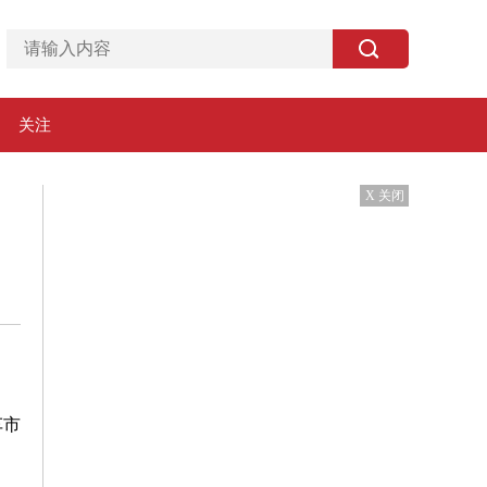
关注
X 关闭
。
车市