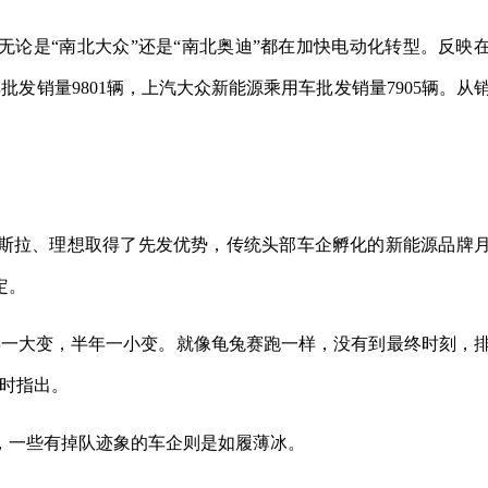
论是“南北大众”还是“南北奥迪”都在加快电动化转型。反映
发销量9801辆，上汽大众新能源乘用车批发销量7905辆。从
斯拉、理想取得了先发优势，传统头部车企孵化的新能源品牌
定。
年一大变，半年一小变。就像龟兔赛跑一样，没有到最终时刻，
访时指出。
，一些有掉队迹象的车企则是如履薄冰。