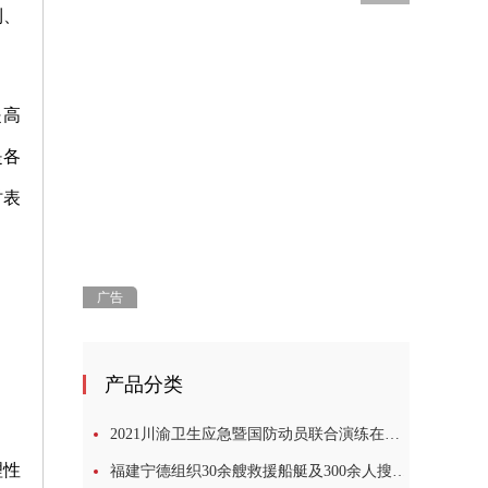
利、
提高
是各
时表
广告
产品分类
2021川渝卫生应急暨国防动员联合演练在四川广安举行
理性
福建宁德组织30余艘救援船艇及300余人搜救2名落水失踪学生