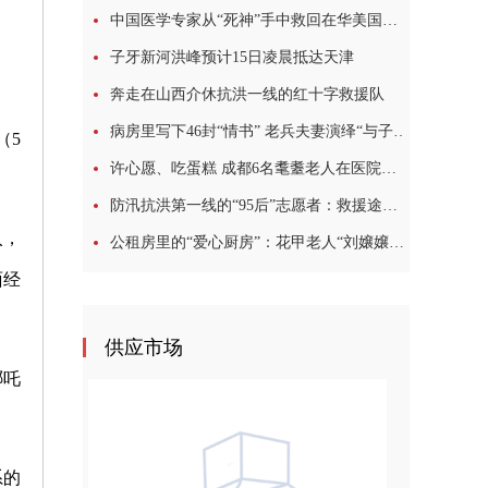
中国医学专家从“死神”手中救回在华美国教授
子牙新河洪峰预计15日凌晨抵达天津
奔走在山西介休抗洪一线的红十字救援队
病房里写下46封“情书” 老兵夫妻演绎“与子偕老”模样
（5
许心愿、吃蛋糕 成都6名耄耋老人在医院过集体生日
防汛抗洪第一线的“95后”志愿者：救援途中，我哭了很多次
入，
公租房里的“爱心厨房”：花甲老人“刘嬢嬢”的10年坚守
面经
供应市场
哪吒
系的