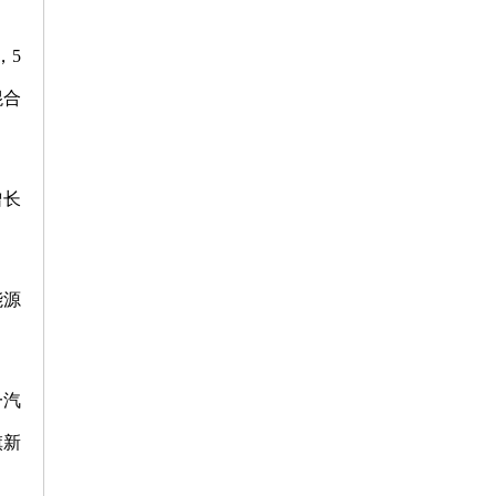
，5
混合
增长
能源
一汽
旗新