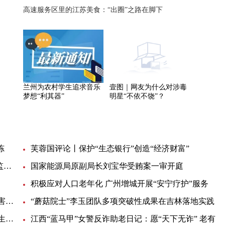
高速服务区里的江苏美食：“出圈”之路在脚下
兰州为农村学生追求音乐
壹图｜网友为什么对涉毒
梦想“利其器”
明星“不依不饶”？
冻
芙蓉国评论丨保护“生态银行”创造“经济财富”
江西省公安厅二级警务专员甘清华接受纪律审查和监察调查
国家能源局原副局长刘宝华受贿案一审开庭
积极应对人口老年化 广州增城开展“安宁疗护”服务
福建打造两岸气象融合发展先行区 深化海峡气象灾害联防
“蘑菇院士”李玉团队多项突破性成果在吉林落地实践
哈尔滨：终止疫情防控应急响应 有序恢复正常生产生活秩序
江西“蓝马甲”女警反诈助老日记：愿“天下无诈” 老有