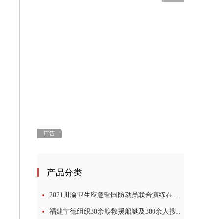
广告
产品分类
2021川渝卫生应急暨国防动员联合演练在四川广安举行
福建宁德组织30余艘救援船艇及300余人搜救2名落水失踪学生