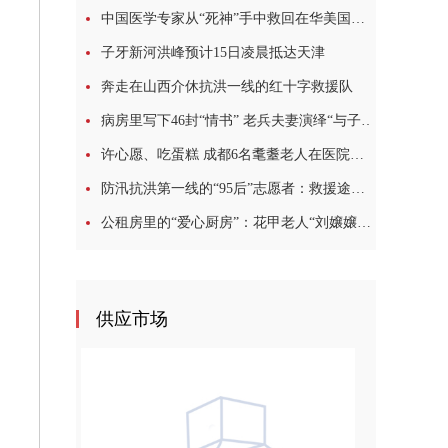
中国医学专家从“死神”手中救回在华美国教授
子牙新河洪峰预计15日凌晨抵达天津
奔走在山西介休抗洪一线的红十字救援队
病房里写下46封“情书” 老兵夫妻演绎“与子偕老”模样
许心愿、吃蛋糕 成都6名耄耋老人在医院过集体生日
防汛抗洪第一线的“95后”志愿者：救援途中，我哭了很多次
公租房里的“爱心厨房”：花甲老人“刘嬢嬢”的10年坚守
供应市场