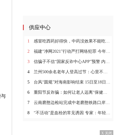
供应中心
1
感冒吃西药好得快，中药没效果不能吃？小柴胡颗粒你没用过？
2
福建“净网2021”行动严打网络犯罪 今年破获多起跨境网
3
信骗子不信“国家反诈中心APP”预警 内蒙古一女子6万
4
兰州500余名老年人登高过节：心里不长皱纹不惧变老
5
台风“圆规”对海南影响结束 15日至18日海南有较强风雨
6
重阳节反诈骗：如何让老人远离“保健品陷阱”？
些与
7
云南磨憨边检站完成中老磨憨铁路口岸临时开放勤务保障
8
“不活动”是血栓的常见诱因 专家：年轻人要警惕血栓的
X 关闭