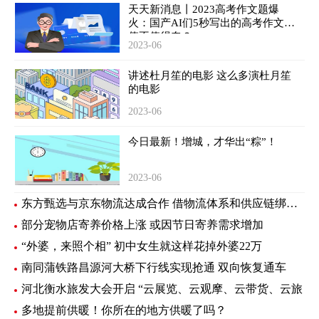
天天新消息丨2023高考作文题爆
火：国产AI们5秒写出的高考作文，
值不值得夸？
2023-06
讲述杜月笙的电影 这么多演杜月笙
的电影
2023-06
今日最新！增城，才华出“粽”！
2023-06
东方甄选与京东物流达成合作 借物流体系和供应链绑定新样板
部分宠物店寄养价格上涨 或因节日寄养需求增加
“外婆，来照个相” 初中女生就这样花掉外婆22万
南同蒲铁路昌源河大桥下行线实现抢通 双向恢复通车
河北衡水旅发大会开启 “云展览、云观摩、云带货、云旅
多地提前供暖！你所在的地方供暖了吗？