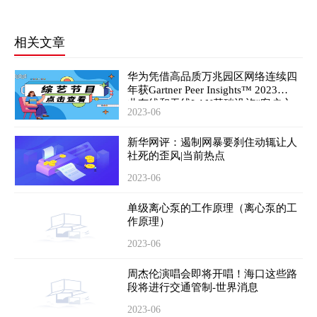
相关文章
华为凭借高品质万兆园区网络连续四
年获Gartner Peer Insights™ 2023企
业有线和无线LAN基础设施“客户之
2023-06
选”称号
新华网评： 遏制网暴要刹住动辄让人
社死的歪风|当前热点
2023-06
单级离心泵的工作原理（离心泵的工
作原理）
2023-06
周杰伦演唱会即将开唱！海口这些路
段将进行交通管制-世界消息
2023-06