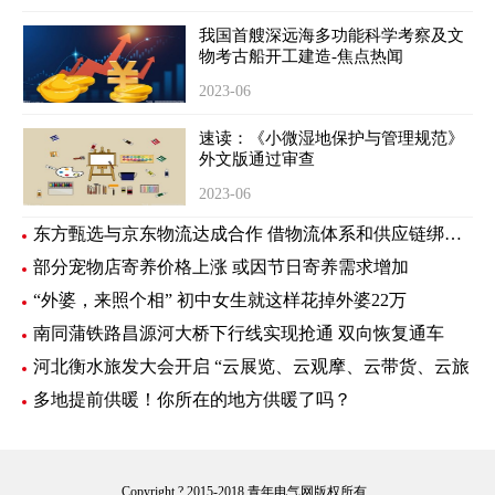
我国首艘深远海多功能科学考察及文
物考古船开工建造-焦点热闻
2023-06
速读：《小微湿地保护与管理规范》
外文版通过审查
2023-06
东方甄选与京东物流达成合作 借物流体系和供应链绑定新样板
部分宠物店寄养价格上涨 或因节日寄养需求增加
“外婆，来照个相” 初中女生就这样花掉外婆22万
南同蒲铁路昌源河大桥下行线实现抢通 双向恢复通车
河北衡水旅发大会开启 “云展览、云观摩、云带货、云旅
多地提前供暖！你所在的地方供暖了吗？
Copyright ? 2015-2018 青年电气网版权所有