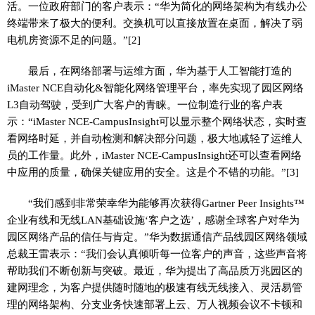
活。一位政府部门的客户表示：“华为简化的网络架构为有线办公
终端带来了极大的便利。交换机可以直接放置在桌面，解决了弱
电机房资源不足的问题。”[2]
最后，在网络部署与运维方面，华为基于人工智能打造的
iMaster NCE自动化&智能化网络管理平台，率先实现了园区网络
L3自动驾驶，受到广大客户的青睐。一位制造行业的客户表
示：“iMaster NCE-CampusInsight可以显示整个网络状态，实时查
看网络时延，并自动检测和解决部分问题，极大地减轻了运维人
员的工作量。此外，iMaster NCE-CampusInsight还可以查看网络
中应用的质量，确保关键应用的安全。这是个不错的功能。”[3]
“我们感到非常荣幸华为能够再次获得Gartner Peer Insights™
企业有线和无线LAN基础设施‘客户之选’，感谢全球客户对华为
园区网络产品的信任与肯定。”华为数据通信产品线园区网络领域
总裁王雷表示：“我们会认真倾听每一位客户的声音，这些声音将
帮助我们不断创新与突破。最近，华为提出了高品质万兆园区的
建网理念，为客户提供随时随地的极速有线无线接入、灵活易管
理的网络架构、分支业务快速部署上云、万人视频会议不卡顿和