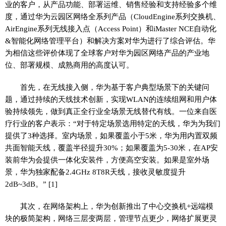
业的客户，从产品功能、部署运维、销售经验和支持经验多个维
度，通过华为云园区网络全系列产品（CloudEngine系列交换机、
AirEngine系列无线接入点（Access Point）和iMaster NCE自动化
&智能化网络管理平台）和解决方案对华为进行了综合评估。华
为相信这些评价体现了全球客户对华为园区网络产品的产业地
位、部署规模、成熟商用的高度认可。
首先，在无线接入侧，华为基于客户典型场景下的关键问
题，通过持续的天线技术创新，实现WLAN的连续组网和用户体
验持续领先，做到真正全行业全场景无线替代有线。一位来自医
疗行业的客户表示：“对于特定场景选用特定的天线，华为为我们
提供了3种选择。室内场景，如果覆盖小于5米，华为用内置双频
共面智能天线，覆盖半径提升30%；如果覆盖为5-30米，在AP安
装前华为会提供一体化安装件，方便高空安装。如果是室外场
景，华为独家配备2.4GHz 8T8R天线，接收灵敏度提升
2dB~3dB。” [1]
其次，在网络架构上，华为创新推出了中心交换机+远端模
块的极简架构，网络三层变两层，管理节点更少，网络扩展更灵