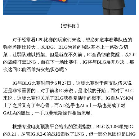
【资料图】
对于经常看LPL比赛的玩家们来说，想必知道本赛季队伍的
强弱差距比较大，以JDG、BLG为首的强队基本上一路砍瓜切
菜，让弱队难以招架。但是就在不久前，IG全员彻底觉醒，以2-0
的战绩打晕LNG，而在下一场比赛中，IG将与BLG展开对决，那
么这回IG能否维持火热状态呢？
IG与BLG比赛时间为6月27日，这场比赛对于两支队伍来说
还是非常重要的，对于前者IG来说，是北伐的开始，而对于BLG
来说，这场比赛也关系了BLG获得复活甲的概率。IG自从YSKM
上了之后又有了主心骨，而AD选手也Ahn上一场也完成了对
GALA的碾压，一手厄斐琉斯操作相当流畅。
根据专业电竞预测平台给出的预测指数，BLG以1.06领先IG
的9.21，尽管IG以2-0的战绩击败了LNG，但一部分原因也是LNG