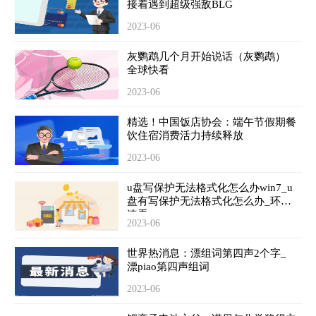
接着遇到超级强敌BLG
2023-06
灰鹦鹉几个月开始说话（灰鹦鹉）
全球快看
2023-06
精选！中国饭店协会：端午节假期餐
饮住宿消费活力持续释放
2023-06
u盘写保护无法格式化怎么办win7_u
盘有写保护无法格式化怎么办_环球
速看
2023-06
世界热消息：漂组词第四声2个字_
漂piao第四声组词
2023-06