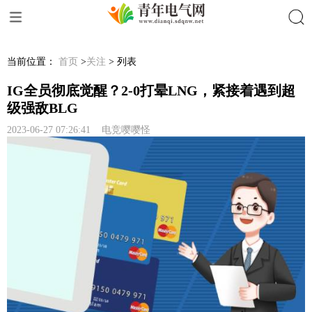
搜索
当前位置：
首页
>
关注
> 列表
IG全员彻底觉醒？2-0打晕LNG，紧接着遇到超
级强敌BLG
2023-06-27 07:26:41 电竞嘤嘤怪