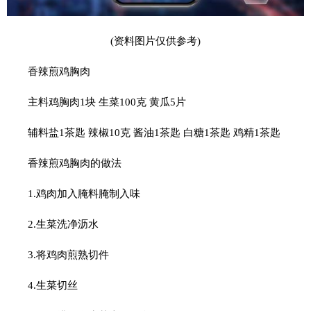
(资料图片仅供参考)
香辣煎鸡胸肉
主料鸡胸肉1块 生菜100克 黄瓜5片
辅料盐1茶匙 辣椒10克 酱油1茶匙 白糖1茶匙 鸡精1茶匙
香辣煎鸡胸肉的做法
1.鸡肉加入腌料腌制入味
2.生菜洗净沥水
3.将鸡肉煎熟切件
4.生菜切丝