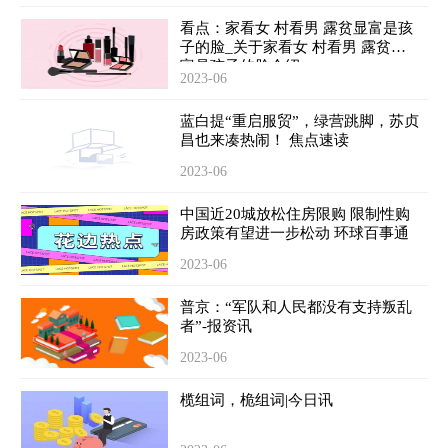
看点：家看女 村看男 露贫显富是孩
子的脸_关于家看女 村看男 露贫显
富是孩子的脸介绍
2023-06
蓝白提“重启服贸”，绿营跳脚，苏贞
昌也来凑热闹！ 焦点速读
2023-06
中国近20城放松住房限购 限制性购
房政策有望进一步松动 环球百事通
2023-06
普京：“军队和人民都没有支持叛乱
者”-报资讯
2023-06
榄组词，桅组词|今日讯