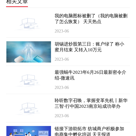
相关文章
我的电脑图标被删了（我的电脑被删
了怎么恢复） 天天热点
2023-06
胡锡进炒股第三日：账户绿了 称小
蜜月结束 又转入10万元
2023-06
最强蜗牛2023年6月26日最新密令介
绍-微速讯
2023-06
聆听数字召唤，掌握变革先机丨新华
三智·行中国2023南京站成功举办
2023-06
链接下游助拓市 纺城商户积极参加
电商集中孵化培训 天天报道