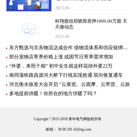
2023-06
科翔股份郑晓蓉质押1800.00万股 天
天微动态
2023-06
东方甄选与京东物流达成合作 借物流体系和供应链绑定新样板
部分宠物店寄养价格上涨 或因节日寄养需求增加
“外婆，来照个相” 初中女生就这样花掉外婆22万
南同蒲铁路昌源河大桥下行线实现抢通 双向恢复通车
河北衡水旅发大会开启 “云展览、云观摩、云带货、云旅
多地提前供暖！你所在的地方供暖了吗？
Copyright ? 2015-2018 青年电气网版权所有
备案号：皖ICP备2022009963号-20
邮箱： 39 60 291 42@qq.com