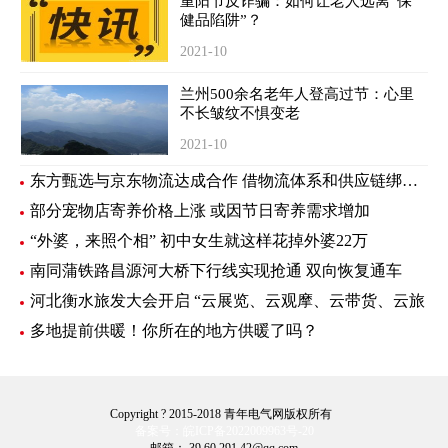
重阳节反诈骗：如何让老人远离“保
健品陷阱”？
2021-10
兰州500余名老年人登高过节：心里
不长皱纹不惧变老
2021-10
东方甄选与京东物流达成合作 借物流体系和供应链绑定新样板
部分宠物店寄养价格上涨 或因节日寄养需求增加
“外婆，来照个相” 初中女生就这样花掉外婆22万
南同蒲铁路昌源河大桥下行线实现抢通 双向恢复通车
河北衡水旅发大会开启 “云展览、云观摩、云带货、云旅
多地提前供暖！你所在的地方供暖了吗？
Copyright ? 2015-2018 青年电气网版权所有
备案号：皖ICP备2022009963号-20