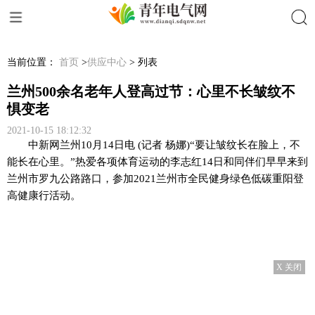
搜索
当前位置：
首页
>
供应中心
> 列表
兰州500余名老年人登高过节：心里不长皱纹不
惧变老
2021-10-15 18:12:32
中新网兰州10月14日电 (记者 杨娜)“要让皱纹长在脸上，不
能长在心里。”热爱各项体育运动的李志红14日和同伴们早早来到
兰州市罗九公路路口，参加2021兰州市全民健身绿色低碳重阳登
高健康行活动。
X 关闭