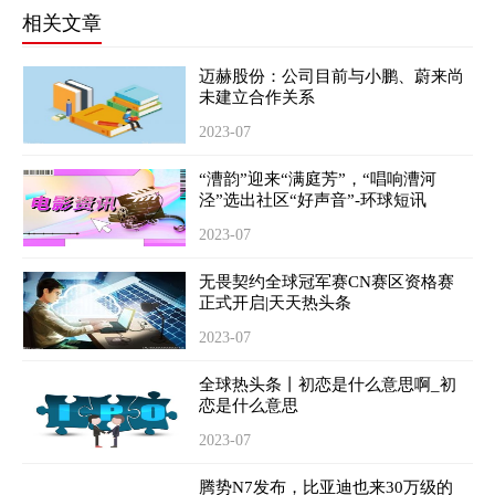
相关文章
迈赫股份：公司目前与小鹏、蔚来尚
未建立合作关系
2023-07
“漕韵”迎来“满庭芳”，“唱响漕河
泾”选出社区“好声音”-环球短讯
2023-07
无畏契约全球冠军赛CN赛区资格赛
正式开启|天天热头条
2023-07
全球热头条丨初恋是什么意思啊_初
恋是什么意思
2023-07
腾势N7发布，比亚迪也来30万级的