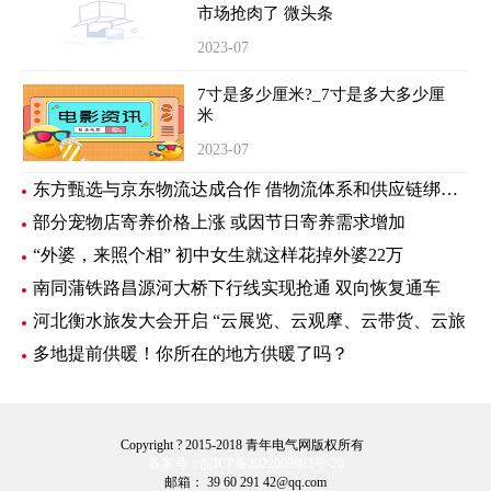
市场抢肉了 微头条
2023-07
7寸是多少厘米?_7寸是多大多少厘
米
2023-07
东方甄选与京东物流达成合作 借物流体系和供应链绑定新样板
部分宠物店寄养价格上涨 或因节日寄养需求增加
“外婆，来照个相” 初中女生就这样花掉外婆22万
南同蒲铁路昌源河大桥下行线实现抢通 双向恢复通车
河北衡水旅发大会开启 “云展览、云观摩、云带货、云旅
多地提前供暖！你所在的地方供暖了吗？
Copyright ? 2015-2018 青年电气网版权所有
备案号：皖ICP备2022009963号-20
邮箱： 39 60 291 42@qq.com