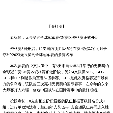
【资料图】
原标题：无畏契约全球冠军赛CN赛区资格赛正式开启
资格赛3日开启，12支国内顶尖队伍将在决出冠军的同时争
夺3个2023无畏契约全球冠军赛的参赛名额。
本次参赛的12支队伍中，有8支来自今年6月举行的无畏契约
全球冠军赛CN赛区资格赛预选阶段，另外4支队伍ASE、BLG、
EDG和FPX则是作为直邀队伍参赛。EDG是此次资格赛冠军最有
力的争夺者，该队曾三次亮相无畏契约国际赛事，在今年的东京
大师赛打入六强，创造中国战队在国际赛事中的最好成绩。
按照赛制，8支由预选阶段晋级的队伍根据晋级排名分成4
组，进行单败淘汰赛，胜出的4支队伍与4支直邀队伍共同进入胜