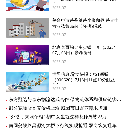
点
2023-07
茅台申请茅香辣茅小椒商标 茅台申
请两枚食品类商标-热消息
2023-07
北京菜百铂金多少钱一克（2023年
07月03日）参考价格
2023-07
世界信息:异动快报：*ST新联
（000620）7月3日11点19分触及涨
停板
2023-07
东方甄选与京东物流达成合作 借物流体系和供应链绑定新样板
部分宠物店寄养价格上涨 或因节日寄养需求增加
“外婆，来照个相” 初中女生就这样花掉外婆22万
南同蒲铁路昌源河大桥下行线实现抢通 双向恢复通车