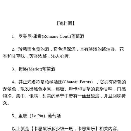
【资料图】
1、罗曼尼-康帝(Romane Conti)葡萄酒
2、珍稀而名贵的酒，它色泽深沉，具有淡淡的酱油香、花
香和甘草味，芳香浓郁，沁人心脾。
3、梅洛(Merlot)葡萄酒
4、其正式名称是柏翠酒庄(Chateau Petrus），它拥有浓郁的
深紫色，散发出黑色水果、焦糖、摩卡和香草的复杂香味，口感
纯净、集中、饱满，甜美的单宁中带有一丝丝酸度，并且回味持
久。
5、里鹏（Le Pin）葡萄酒
以上就是【卡思黛乐多少钱一瓶，卡思黛乐】相关内容。