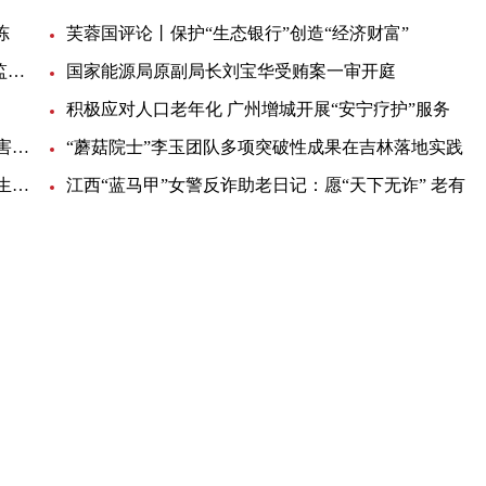
冻
芙蓉国评论丨保护“生态银行”创造“经济财富”
江西省公安厅二级警务专员甘清华接受纪律审查和监察调查
国家能源局原副局长刘宝华受贿案一审开庭
积极应对人口老年化 广州增城开展“安宁疗护”服务
福建打造两岸气象融合发展先行区 深化海峡气象灾害联防
“蘑菇院士”李玉团队多项突破性成果在吉林落地实践
哈尔滨：终止疫情防控应急响应 有序恢复正常生产生活秩序
江西“蓝马甲”女警反诈助老日记：愿“天下无诈” 老有