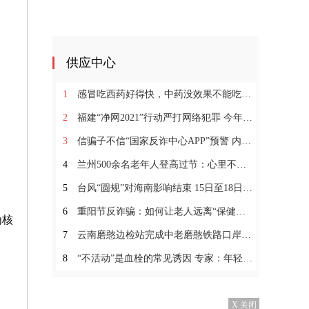
供应中心
1
感冒吃西药好得快，中药没效果不能吃？小柴胡颗粒你没用过？
2
福建“净网2021”行动严打网络犯罪 今年破获多起跨境网
3
信骗子不信“国家反诈中心APP”预警 内蒙古一女子6万
4
兰州500余名老年人登高过节：心里不长皱纹不惧变老
5
台风“圆规”对海南影响结束 15日至18日海南有较强风雨
6
重阳节反诈骗：如何让老人远离“保健品陷阱”？
为核
7
云南磨憨边检站完成中老磨憨铁路口岸临时开放勤务保障
8
“不活动”是血栓的常见诱因 专家：年轻人要警惕血栓的
X 关闭