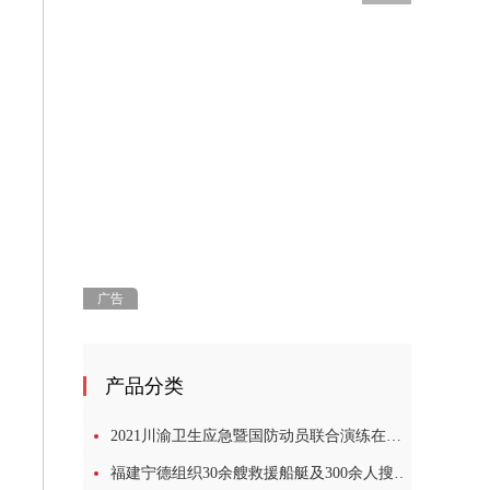
广告
产品分类
2021川渝卫生应急暨国防动员联合演练在四川广安举行
福建宁德组织30余艘救援船艇及300余人搜救2名落水失踪学生