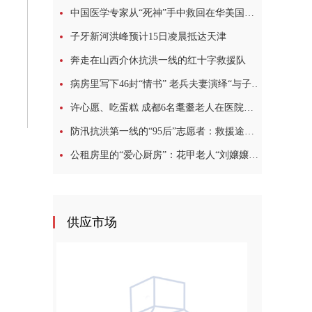
中国医学专家从“死神”手中救回在华美国教授
子牙新河洪峰预计15日凌晨抵达天津
奔走在山西介休抗洪一线的红十字救援队
病房里写下46封“情书” 老兵夫妻演绎“与子偕老”模样
许心愿、吃蛋糕 成都6名耄耋老人在医院过集体生日
防汛抗洪第一线的“95后”志愿者：救援途中，我哭了很多次
公租房里的“爱心厨房”：花甲老人“刘嬢嬢”的10年坚守
供应市场