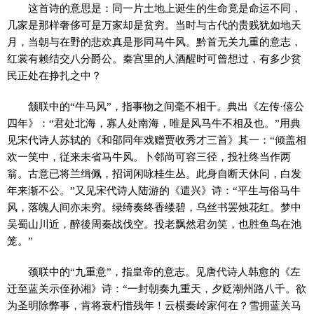
这首诗的意思是：同一片土地上诞生的生命竟是命运不同，
几家是那样奢侈可是万家却是贫穷。当时与古代的贵贱犹如地天
月，当朝与在野的悲欢真是形同马牛风。黔首无关九重的意志，
红裳有赖结交八分爵公。秦宫里的人酒醒时可曾想过，有多少贫
民正处在挣扎之中？
颔联中的“牛马风”，指事物之间毫不相干。典出《左传·僖公
四年》：“君处北海，寡人处南海，唯是风马牛不相及也。”用典
见宋代诗人苏轼的《和邵同年戏赠贾收秀才三首》其一：“倾盖相
欢一笑中，従来未省马牛风。卜邻尚可容三径，投社终当作两
翁。古意已将兰缉佩，招词闲咏桂生丛。此身自断天休问，白发
年来渐不公。”又见宋代诗人陆游的《遣兴》诗：“平生与俗马牛
风，落魄人间亦未穷。绿绮奏终香缕碧，乌丝书罢烛花红。梦中
吴蜀山川近，醉後周秦战伐空。投老飘然君勿笑，也胜鱼鸟在池
笼。”
颈联中的“九重意”，指皇帝的意志。见唐代诗人韩愈的《左
迁至蓝关示侄孙湘》诗：“一封朝奏九重天，夕贬潮州路八千。欲
为圣明除弊事，肯将衰朽惜残年！云横秦岭家何在？雪拥蓝关马