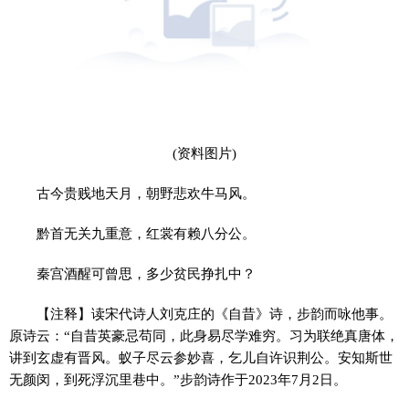
(资料图片)
古今贵贱地天月，朝野悲欢牛马风。
黔首无关九重意，红裳有赖八分公。
秦宫酒醒可曾思，多少贫民挣扎中？
【注释】读宋代诗人刘克庄的《自昔》诗，步韵而咏他事。
原诗云：“自昔英豪忌苟同，此身易尽学难穷。习为联绝真唐体，
讲到玄虚有晋风。蚁子尽云参妙喜，乞儿自许识荆公。安知斯世
无颜闵，到死浮沉里巷中。”步韵诗作于2023年7月2日。