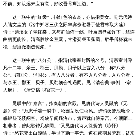
不前。知汝远来应有意，好收吾骨瘴江边。”
这一联中的“红裳”，指红色的衣裳，亦借指美女。见元代诗
人陆文圭的《洛中郑悫三伏之际率宾僚避暑于使君林取大莲》
诗：“越溪女子翠红裳，来与群仙侑一觞。叶展圆盘如许下，丝连
曲柄更能长。清高胜饮金茎露，甘滑疑餐玉薤霜。醉手傅杯犹未
稳，碧痕微损迸琼浆。”
这一联中的“八分公”，指清代宗室封爵的名号。清宗室封爵
凡十二等。亲王、郡王、贝勒、贝子以上皆入八分，称“八分
公”。镇国公、辅国公，有入八分者，有不入八分者，入八分者，
与亲王、郡王、贝子、贝勒朝会礼遇同。见《清会典·事例二·宗
人府》、《清史稿·职官志一》。
尾联中的“秦宫”，指秦朝的宫殿。见唐代诗人吴融的《无
题》诗：“万态千端一瞬中，沁园芜没伫秋风。鸱鸮夜警池塘冷，
蝙蝠昼飞楼阁空。粉貌早闻残洛市，箫声犹自傍秦宫。今朝陌上
相非者，曾此歌钟几醉同。”又见唐代诗人徐夤的《咏怀》
诗：“愁花变出白髭鬚，半世辛勤一事无。道在或期君梦想，贫来