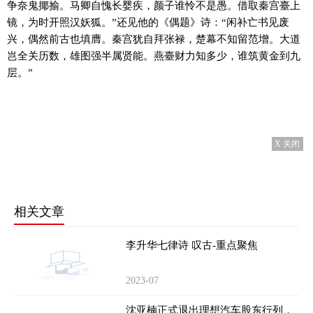
争奈鬼揶揄。马卿自愧长婴疾，颜子谁怜不是愚。借取秦宫臺上
镜，为时开照汉妖狐。”还见他的《偶题》诗：“闲补亡书见废
兴，偶然前古也填膺。秦宫犹自拜张禄，楚幕不知留范增。大道
岂全关历数，雄图强半属贤能。燕臺财力知多少，谁筑黄金到九
层。”
X 关闭
相关文章
李升华七律诗 叹古-重点聚焦
2023-07
沈亚楠正式退出理想汽车股东行列，