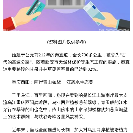
(资料图片仅供参考)
始建于公元前212年的秦直道，全长700多公里，被誉为“古
代的高速公路”。随着延安市天然林保护等生态工程的实施，秦直
道重要路段的甘泉县林草覆盖率目前已达到82%。
重庆酉阳：两岸青山如黛 一江碧水生态美
千里乌江，百里画廊，您现在看到的是长江上游南岸最大支
流乌江重庆酉阳龚滩段。乌江两岸植被葱郁翠绿，青玉般的江水
穿行在翠绿的山峦之中，依山傍水的土家吊脚楼群犹如悬崖峭壁
上的艺术群雕，与峡谷奇峰各显风韵神采。
近年来，当地全面推进河长制，加大对乌江两岸植被培植力