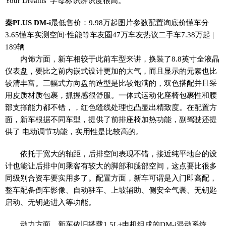
Your Dreams”字母标识辨识度很高。
秦PLUS DM-i
最低售价：9.98万起图片参数配置询底价懂车分
3.65懂车实测空间·性能等车友圈47万车友热议二手车7.38万起 |
189辆
内饰方面，新车相较于此前车型来讲，换装了8.8英寸全液晶
仪表盘，要比之前内嵌式设计更加的大气，而且显示的元素也比
较清丰富。三幅式方向盘的造型是比较饱满的，双色搭配并且采
用皮质材质包裹，抓握感很舒服。一体式运动化座椅包裹性和腰
部支撑能力都不错，，红色缝线处理也凸显出精致度。在配置方
面，新车根据不同车型，提供了前排座椅加热功能，副驾驶还提
供了 电动调节功能，实用性是比较高的。
依托于宽大的轴距，后排空间表现不错，接近纯平地台的设
计也能让后排中间乘客有较大的脚部和腿部空间，这点要比很多
同级别合资车要实用多了。配置方面，新车可谓是入门即高配，
整车配备倒车影像、自动驻车、上坡辅助、侧安全气囊、无钥匙
启动、无钥匙进入等功能。
动力方面，新车依旧搭载1.5L+电机组成的DM-i混动系统，