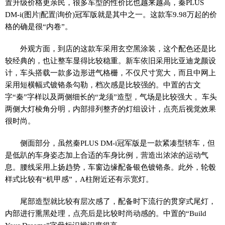
置升级价格更亲民，很多车型的性价比也越来越高，秦PLUS
DM-i(图片|配置|询价)冠军版就是其中之一。这款车9.98万起的价
格的确是很“内卷”。
外观方面，到店的这款车采用玄空黑涂装，这个配色还是比
较经典的，也让整车显得比较稳重。新车依旧采用比亚迪龙颜设
计，车头搭载一款多边形进气格栅，不仅尺寸宽大，而且中网上
采用短横幅式镀铬条勾勒，档次感是比较强的。中置的古文
字“秦”字样以及两侧细长的“龙须”造型，气场是比较强大 。车头
两侧大灯棱角分明，内部排列整齐的灯组设计，点亮后视觉效果
很时尚。
侧面部分，虽然秦PLUS DM-i冠军版是一款紧凑型轿车，但
是低趴的车身姿态加上合适的车身比例，营造出浓浓的运动气
息。腰线采用上扬趋势，车窗边缘配备银色镀铬条。此外，轮毂
样式比较有“机甲感”，A柱附近还有示宽灯。
尾部造型就比较有层次感了，配备时下流行的贯穿式尾灯，
内部进行熏黑处理，点亮后是比较时尚动感的。中置的“Build