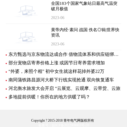
全国183个国家气象站日最高气温突
破月极值
2023-06
黄帝内经·素问 战国 佚名◎辑|世界快
资讯
2023-06
东方甄选与京东物流达成合作 借物流体系和供应链绑定新样板
部分宠物店寄养价格上涨 或因节日寄养需求增加
“外婆，来照个相” 初中女生就这样花掉外婆22万
南同蒲铁路昌源河大桥下行线实现抢通 双向恢复通车
河北衡水旅发大会开启 “云展览、云观摩、云带货、云旅
多地提前供暖！你所在的地方供暖了吗？
Copyright ? 2015-2018 青年电气网版权所有
备案号：皖ICP备2022009963号-20