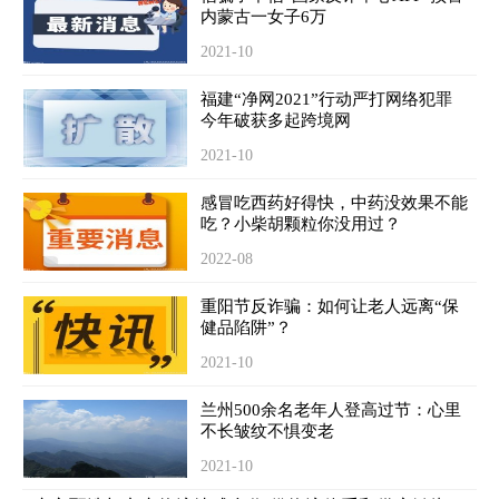
内蒙古一女子6万
2021-10
福建“净网2021”行动严打网络犯罪
今年破获多起跨境网
2021-10
感冒吃西药好得快，中药没效果不能
吃？小柴胡颗粒你没用过？
2022-08
重阳节反诈骗：如何让老人远离“保
健品陷阱”？
2021-10
兰州500余名老年人登高过节：心里
不长皱纹不惧变老
2021-10