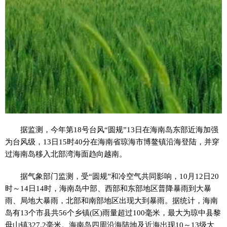
据监测，今年第18号台风“圆规”13日在海南岛东部近海加强
为台风级，13日15时40分在海南省琼海市博鳌镇沿海登陆，并穿
过海南岛移入北部湾海面趋向越南。
据气象部门监测，受“圆规”和冷空气共同影响，10月12日20
时～14日14时，海南岛中部、西部和东部地区普降暴雨到大暴
雨、局地大暴雨，北部和南部地区出现大到暴雨。据统计，海南
岛有13个市县共56个乡镇(区)雨量超过100毫米，最大为琼中县黎
母山镇327.2毫米。海南岛四周沿海陆地及近海出现10～13级大