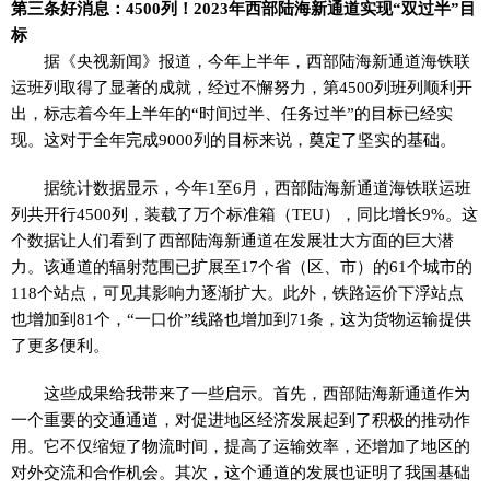
第三条好消息：4500列！2023年西部陆海新通道实现“双过半”目
标
据《央视新闻》报道，今年上半年，西部陆海新通道海铁联
运班列取得了显著的成就，经过不懈努力，第4500列班列顺利开
出，标志着今年上半年的“时间过半、任务过半”的目标已经实
现。这对于全年完成9000列的目标来说，奠定了坚实的基础。
据统计数据显示，今年1至6月，西部陆海新通道海铁联运班
列共开行4500列，装载了万个标准箱（TEU），同比增长9%。这
个数据让人们看到了西部陆海新通道在发展壮大方面的巨大潜
力。该通道的辐射范围已扩展至17个省（区、市）的61个城市的
118个站点，可见其影响力逐渐扩大。此外，铁路运价下浮站点
也增加到81个，“一口价”线路也增加到71条，这为货物运输提供
了更多便利。
这些成果给我带来了一些启示。首先，西部陆海新通道作为
一个重要的交通通道，对促进地区经济发展起到了积极的推动作
用。它不仅缩短了物流时间，提高了运输效率，还增加了地区的
对外交流和合作机会。其次，这个通道的发展也证明了我国基础