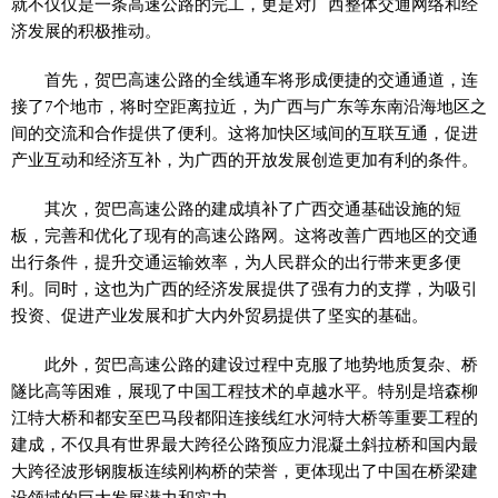
就不仅仅是一条高速公路的完工，更是对广西整体交通网络和经
济发展的积极推动。
首先，贺巴高速公路的全线通车将形成便捷的交通通道，连
接了7个地市，将时空距离拉近，为广西与广东等东南沿海地区之
间的交流和合作提供了便利。这将加快区域间的互联互通，促进
产业互动和经济互补，为广西的开放发展创造更加有利的条件。
其次，贺巴高速公路的建成填补了广西交通基础设施的短
板，完善和优化了现有的高速公路网。这将改善广西地区的交通
出行条件，提升交通运输效率，为人民群众的出行带来更多便
利。同时，这也为广西的经济发展提供了强有力的支撑，为吸引
投资、促进产业发展和扩大内外贸易提供了坚实的基础。
此外，贺巴高速公路的建设过程中克服了地势地质复杂、桥
隧比高等困难，展现了中国工程技术的卓越水平。特别是培森柳
江特大桥和都安至巴马段都阳连接线红水河特大桥等重要工程的
建成，不仅具有世界最大跨径公路预应力混凝土斜拉桥和国内最
大跨径波形钢腹板连续刚构桥的荣誉，更体现出了中国在桥梁建
设领域的巨大发展潜力和实力。