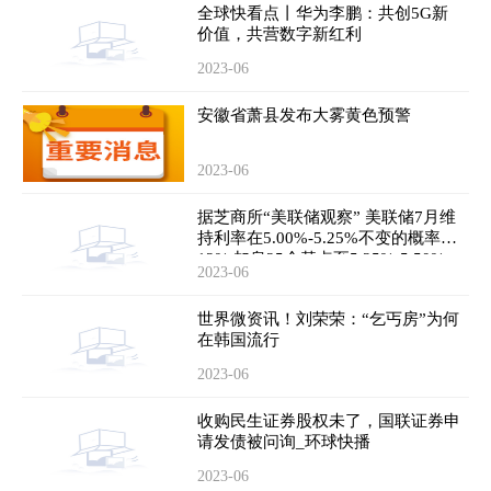
全球快看点丨华为李鹏：共创5G新
价值，共营数字新红利
2023-06
安徽省萧县发布大雾黄色预警
2023-06
据芝商所“美联储观察” 美联储7月维
持利率在5.00%-5.25%不变的概率为
12% 加息25个基点至5.25%-5.50%
2023-06
区间的概率为88%
世界微资讯！刘荣荣：“乞丐房”为何
在韩国流行
2023-06
收购民生证券股权未了，国联证券申
请发债被问询_环球快播
2023-06