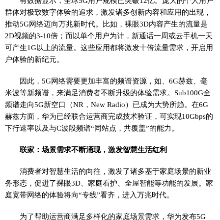
有数据显示，全球5G用户规模已突破12亿。庞大的个人用户
群体对极致数字体验的追求，激发诸多创新内容和应用的出现，
推动5G网络迈向万兆新时代。比如，裸眼3D内容产生的流量是
2D视频的3-10倍；而以单个用户为计，新通话一周或云手机一天
可产生1G以上的流量。这些应用都将激发十倍流量需求，开启用
户体验的新纪元。
因此，5G网络需要更加丰富的频谱资源，如、6G赫兹、毫
米波等新频谱，来满足消费者不断升级的体验需求。Sub100G全
频谱走向5G新空口（NR，New Radio）已成为大势所趋。在6G
赫兹方面，华为已经联合运营商完成技术验证，可实现10Gbps的
下行速率以及与C波段频谱“同站点，共覆盖”的能力。
联家：场景需求不断涌现，激发智慧生活红利
消费者对智慧生活的向往，激发了诸多基于家庭场景的新业
务形态，促进了裸眼3D、家庭看护、全屋智能等功能的发展。家
庭宽带网络的体验将向“专线”看齐，进入万兆时代。
为了帮助运营商满足多样化的家庭场景需求，华为发布5G