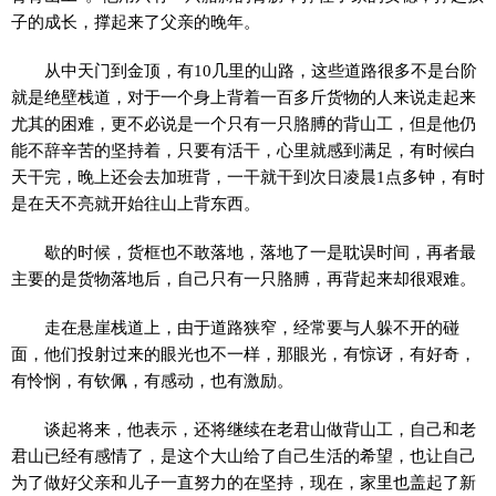
子的成长，撑起来了父亲的晚年。
从中天门到金顶，有10几里的山路，这些道路很多不是台阶
就是绝壁栈道，对于一个身上背着一百多斤货物的人来说走起来
尤其的困难，更不必说是一个只有一只胳膊的背山工，但是他仍
能不辞辛苦的坚持着，只要有活干，心里就感到满足，有时候白
天干完，晚上还会去加班背，一干就干到次日凌晨1点多钟，有时
是在天不亮就开始往山上背东西。
歇的时候，货框也不敢落地，落地了一是耽误时间，再者最
主要的是货物落地后，自己只有一只胳膊，再背起来却很艰难。
走在悬崖栈道上，由于道路狭窄，经常要与人躲不开的碰
面，他们投射过来的眼光也不一样，那眼光，有惊讶，有好奇，
有怜悯，有钦佩，有感动，也有激励。
谈起将来，他表示，还将继续在老君山做背山工，自己和老
君山已经有感情了，是这个大山给了自己生活的希望，也让自己
为了做好父亲和儿子一直努力的在坚持，现在，家里也盖起了新