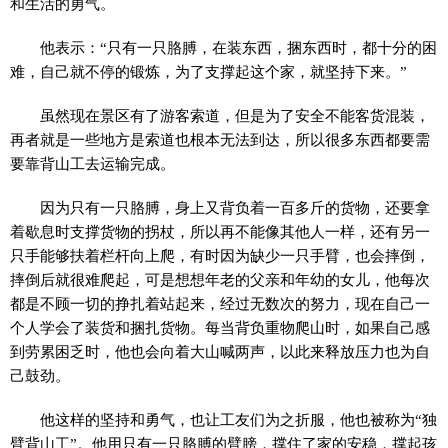
和生活的勇气。
他表示：“只有一只胳膊，在装东西，捆东西时，都十分的困
难，自己就不停的锻炼，为了支撑起这个家，就坚持下来。”
虽然现在景区有了游客索道，但是为了安全不能客货混装，
再者就是一些地方是索道也根本无法到达，所以很多东西都要需
要靠背山工去运输完成。
因为只有一只胳膊，身上又背负着一百多斤的货物，还要拿
着歇息时支撑货物的拐杖，所以再不能像其他人一样，还有另一
只手能够扶着栏杆向上爬，有时因为缺少一只手臂，也会摔倒，
摔倒后就很难爬起，可是想想年老的父亲和年幼的女儿，他每次
都是不顾一切的挣扎着站起来，经过无数次的努力，现在自己一
个人学会了装货和捆扎货物。每当背负重物爬山时，如果自己感
到劳累困乏时，他也会向着大山喊两声，以此来释放压力也为自
己鼓劲。
他这样的坚持和勇气，也让工友们为之折服，他也被称为“独
臂背山工”。他用只有一只胳膊的臂膀，撑住了家的安稳，撑起孩