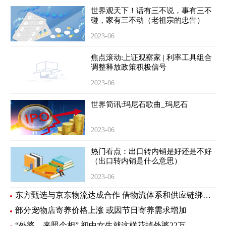
世界观天下！话有三不说，事有三不
碰，家有三不动（老祖宗的忠告）
2023-06
焦点滚动:上证观察家 | 利率工具组合
调整释放政策积极信号
2023-06
世界简讯:玛尼石歌曲_玛尼石
2023-06
热门看点：出口转内销是好还是不好
（出口转内销是什么意思）
2023-06
东方甄选与京东物流达成合作 借物流体系和供应链绑定新样板
部分宠物店寄养价格上涨 或因节日寄养需求增加
“外婆，来照个相” 初中女生就这样花掉外婆22万